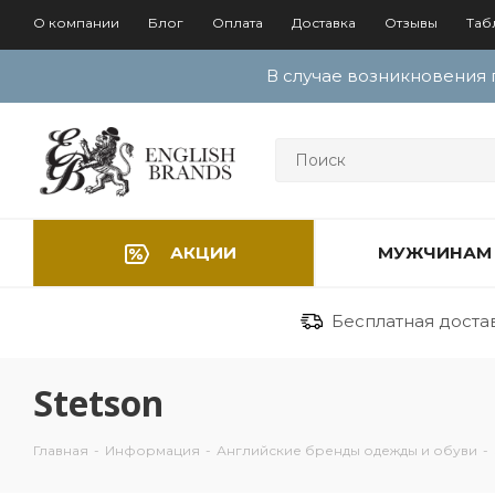
О компании
Блог
Оплата
Доставка
Отзывы
Таб
В случае возникновения 
АКЦИИ
МУЖЧИНАМ
Бесплатная достав
Stetson
Главная
-
Информация
-
Английские бренды одежды и обуви
-