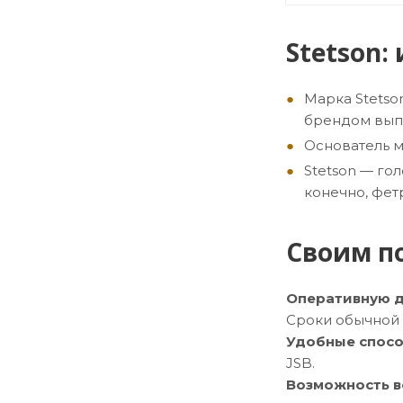
Stetson:
Марка Stetso
брендом выпу
Основатель м
Stetson — го
конечно, фет
Своим по
Оперативную д
Сроки обычной 
Удобные спосо
JSB.
Возможность в