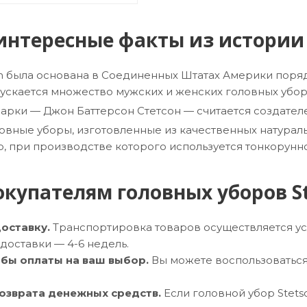
 интересные факты из истори
n была основана в Соединенных Штатах Америки поряд
скается множество мужских и женских головных убор
арки — Джон Баттерсон Стетсон — считается создате
ловные уборы, изготовленные из качественных натураль
р, при производстве которого используется тонкорунн
купателям головных уборов S
оставку.
Транспортировка товаров осуществляется услу
доставки — 4-6 недель.
бы оплаты на ваш выбор.
Вы можете воспользоваться 
озврата денежных средств.
Если головной убор Stets