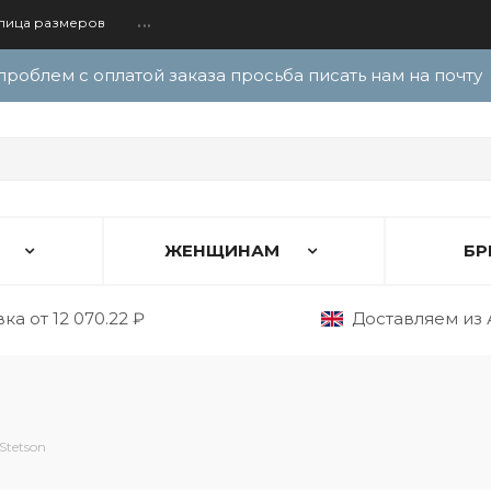
лица размеров
...
проблем с оплатой заказа просьба писать нам на почту
ЖЕНЩИНАМ
БР
ка от 12 070.22 ₽
Доставляем из 
Stetson