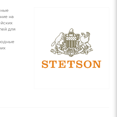
вные
ние на
ейских
лей для
 модные
чих