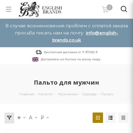
0
В случае возникновения проблем с оплатой заказа
просьба писать нам на почту
info@english-
brands.co.uk
Бесплатная доставка от 11 970.82 ₽
Доставляем из Англии по всему миру
Пальто для мужчин
Главная
-
Каталог
-
Мужчинам
-
Одежда
-
Пальто