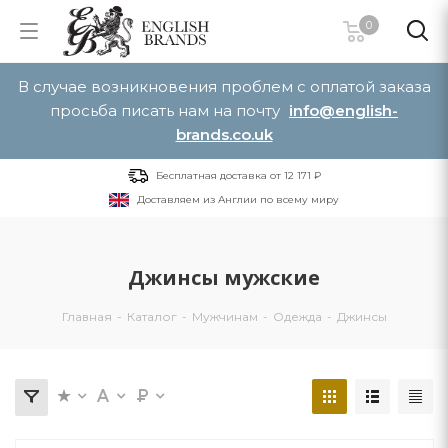
0
В случае возникновения проблем с оплатой заказа
просьба писать нам на почту
info@english-
brands.co.uk
Бесплатная доставка от 12 171 ₽
Доставляем из Англии по всему миру
Джинсы мужские
Главная
-
Каталог
-
Мужчинам
-
Одежда
-
Джинсы