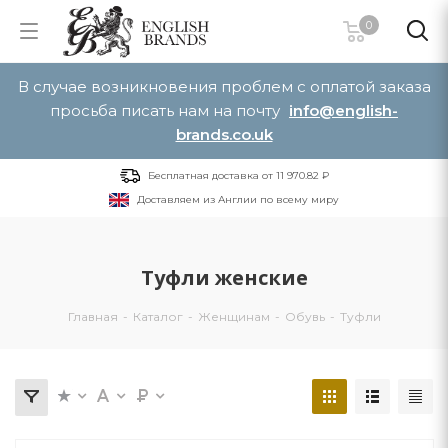
0
В случае возникновения проблем с оплатой заказа
просьба писать нам на почту
info@english-
brands.co.uk
Бесплатная доставка от 11 970.82 ₽
Доставляем из Англии по всему миру
Туфли женские
Главная
-
Каталог
-
Женщинам
-
Обувь
-
Туфли